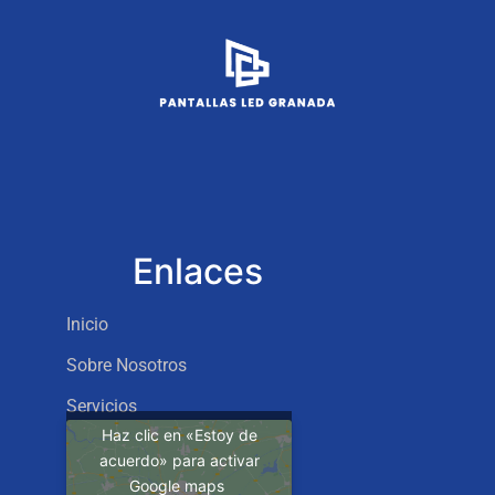
Enlaces
Inicio
Sobre Nosotros
Servicios
Haz clic en «Estoy de
acuerdo» para activar
Google maps